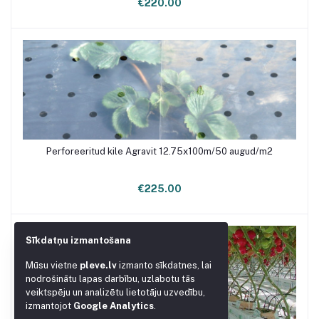
€220.00
Perforeeritud kile Agravit 12.75x100m/50 augud/m2
Lisa ostukorvi
€225.00
Sīkdatņu izmantošana
Mūsu vietne
pleve.lv
izmanto sīkdatnes, lai
nodrošinātu lapas darbību, uzlabotu tās
veiktspēju un analizētu lietotāju uzvedību,
izmantojot
Google Analytics
.