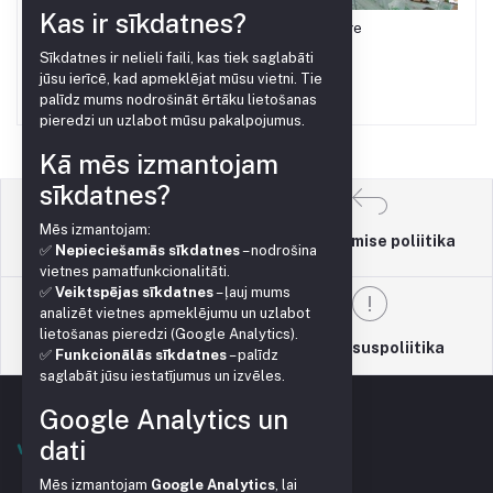
Kas ir sīkdatnes?
Kile Hortivit 4.2x300m must-valge
Lisa ostukorvi
Sīkdatnes ir nelieli faili, kas tiek saglabāti
jūsu ierīcē, kad apmeklējat mūsu vietni. Tie
€256.67
palīdz mums nodrošināt ērtāku lietošanas
pieredzi un uzlabot mūsu pakalpojumus.
Kā mēs izmantojam
sīkdatnes?
Mēs izmantojam:
Tagastamise poliitika
Kasutustingimused
✅
Nepieciešamās sīkdatnes
– nodrošina
vietnes pamatfunkcionalitāti.
✅
Veiktspējas sīkdatnes
– ļauj mums
analizēt vietnes apmeklējumu un uzlabot
lietošanas pieredzi (Google Analytics).
Toetuspoliitika
Privaatsuspoliitika
✅
Funkcionālās sīkdatnes
– palīdz
saglabāt jūsu iestatījumus un izvēles.
Google Analytics un
dati
Mēs izmantojam
Google Analytics
, lai