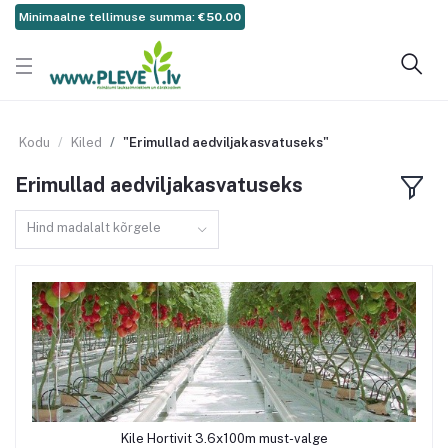
Minimaalne tellimuse summa:
€50.00
Kodu
Kiled
"Erimullad aedviljakasvatuseks"
Erimullad aedviljakasvatuseks
Hind madalalt kõrgele
Kile Hortivit 3.6x100m must-valge
Lisa ostukorvi