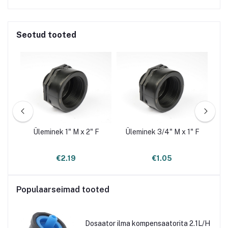
Seotud tooted
Üleminek 1" M x 2" F
Üleminek 3/4" M x 1" F
€2.19
€1.05
Populaarseimad tooted
Dosaator ilma kompensaatorita 2.1L/H