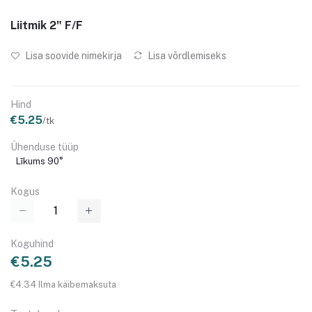
Liitmik 2" F/F
Lisa soovide nimekirja
Lisa võrdlemiseks
Hind
€5.25
/tk
Ühenduse tüüp
Līkums 90°
Kogus
Koguhind
€5.25
€4.34 Ilma käibemaksuta