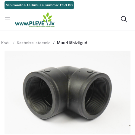
Minimaalne tellimuse summa:
€50.00
Kodu
Kastmissüsteemid
Muud läbiviigud