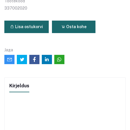
Tootekood
337002020
Lisa ostukorvi
Osta kohe
Jaga
Kirjeldus