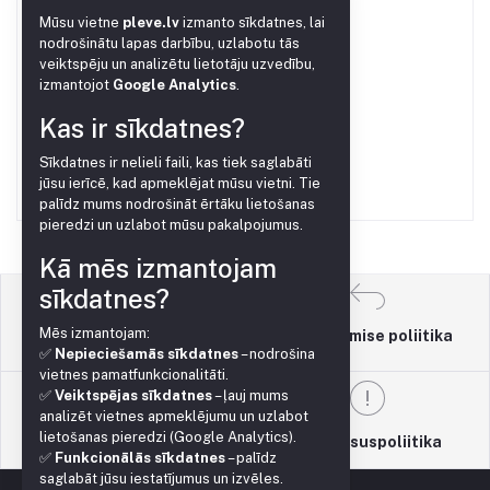
Mūsu vietne
pleve.lv
izmanto sīkdatnes, lai
€0.10
nodrošinātu lapas darbību, uzlabotu tās
veiktspēju un analizētu lietotāju uzvedību,
izmantojot
Google Analytics
.
Dosaator 2.2L/H koos
Kas ir sīkdatnes?
kompensaatoriga
€0.20
Sīkdatnes ir nelieli faili, kas tiek saglabāti
jūsu ierīcē, kad apmeklējat mūsu vietni. Tie
palīdz mums nodrošināt ērtāku lietošanas
pieredzi un uzlabot mūsu pakalpojumus.
Kā mēs izmantojam
sīkdatnes?
Mēs izmantojam:
Tagastamise poliitika
Kasutustingimused
✅
Nepieciešamās sīkdatnes
– nodrošina
vietnes pamatfunkcionalitāti.
✅
Veiktspējas sīkdatnes
– ļauj mums
analizēt vietnes apmeklējumu un uzlabot
lietošanas pieredzi (Google Analytics).
Toetuspoliitika
Privaatsuspoliitika
✅
Funkcionālās sīkdatnes
– palīdz
saglabāt jūsu iestatījumus un izvēles.