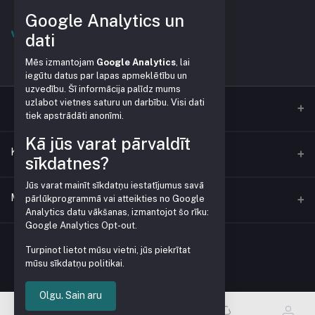
Google Analytics un
dati
Mēs izmantojam
Google Analytics
, lai
iegūtu datus par lapas apmeklētību un
uzvedību. Šī informācija palīdz mums
uzlabot vietnes saturu un darbību. Visi dati
tiek apstrādāti anonīmi.
Kā jūs varat pārvaldīt
Kontaktid
sīkdatnes?
Jūs varat mainīt sīkdatņu iestatījumus savā
Aadress
Minu konto
pārlūkprogrammā vai atteikties no Google
Analytics datu vākšanas, izmantojot šo rīku:
Google Analytics Opt-out
.
Telefon
Logi sisse
+371 28379999
Turpinot lietot mūsu vietni, jūs piekrītat
mūsu sīkdatņu politikai.
Tellimuste ajalugu
E-post
veikals@pleve.lv
Minu soovinimekiri
Olgu. Sain aru