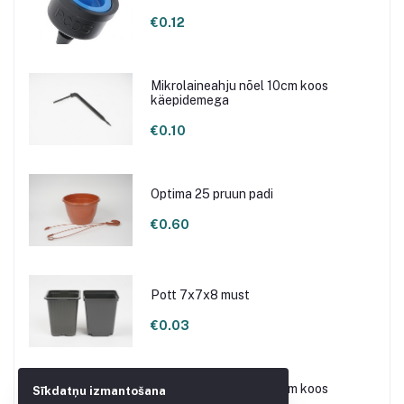
€0.12
Mikrolaineahju nõel 10cm koos
käepidemega
€0.10
Optima 25 pruun padi
€0.60
Pott 7x7x8 must
€0.03
Mikrolaineahju nõel 15cm koos
Sīkdatņu izmantošana
käepidemega